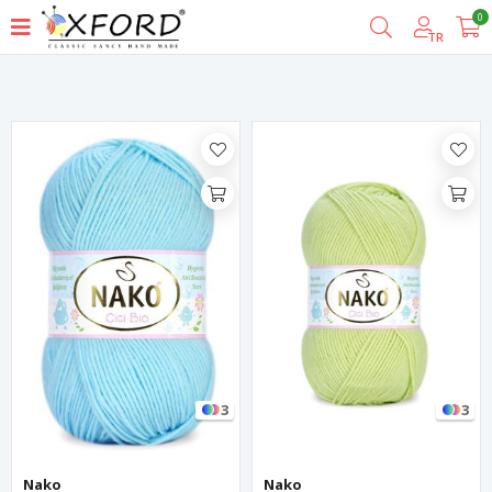
0
Filtrele
TR
3
3
Nako
Nako