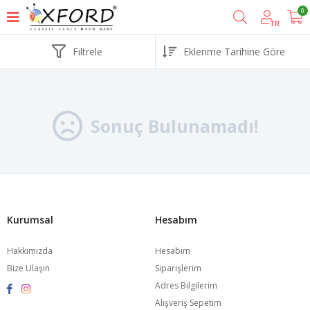
0
TR
Filtrele
Sonuç Bulunamadı!
Kurumsal
Hesabım
Hakkımızda
Hesabım
Bize Ulaşın
Siparişlerim
Adres Bilgilerim
Alışveriş Sepetim