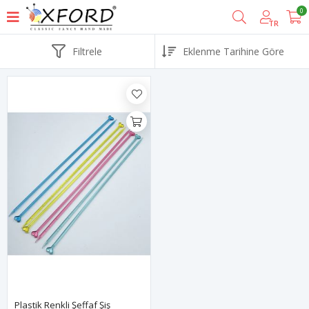
0
TR
Filtrele
Plastik Renkli Şeffaf Şiş