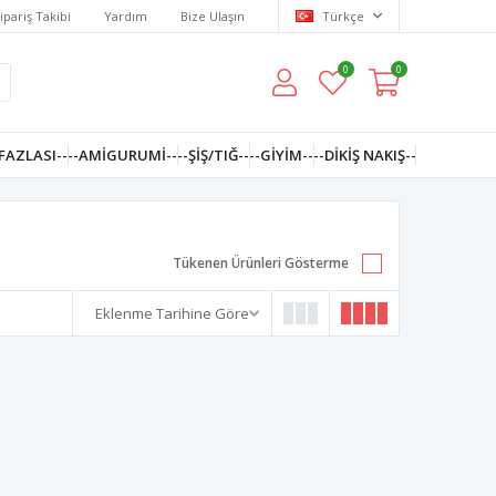
ipariş Takibi
Yardım
Bize Ulaşın
Türkçe
0
0
FAZLASI--
--AMIGURUMI--
--ŞİŞ/TIĞ--
--GIYIM--
--DIKIŞ NAKIŞ--
Tükenen Ürünleri Gösterme