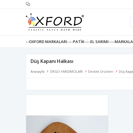
.
--OXFORD MARKALARI--
--PATIK--
--EL SARIMI--
--MARKALA
Düş Kapanı Halkası
Anasayfa
ÖRGÜ YARDIMCILARI
Destek Ürünleri
Düş Kapa