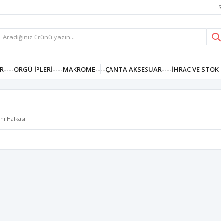
S
R--
--ÖRGÜ İPLERI--
--MAKROME--
--ÇANTA AKSESUAR--
--İHRAC VE STOK 
nı Halkası